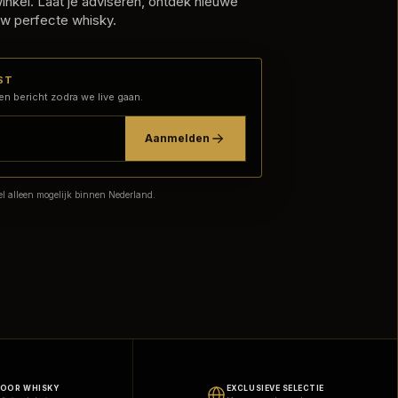
nkel. Laat je adviseren, ontdek nieuwe
w perfecte whisky.
ST
en bericht zodra we live gaan.
Aanmelden
l alleen mogelijk binnen Nederland.
VOOR WHISKY
EXCLUSIEVE SELECTIE