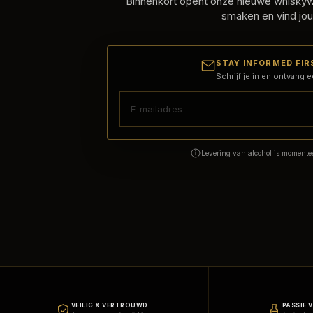
Binnenkort opent onze nieuwe whiskywi
smaken en vind jou
STAY INFORMED FIR
Schrijf je in en ontvang e
Levering van alcohol is momentee
VEILIG & VERTROUWD
PASSIE 