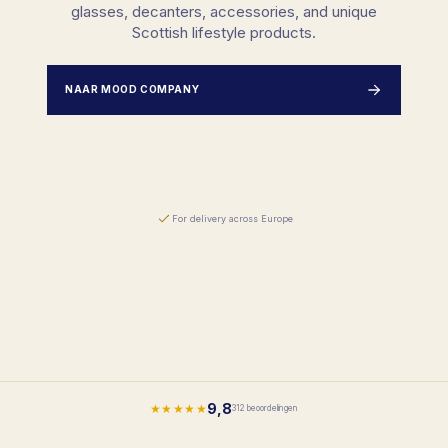
glasses, decanters, accessories, and unique
Scottish lifestyle products.
NAAR MOOD COMPANY
For delivery across Europe
9,8
★★★★★
312 beoordelingen