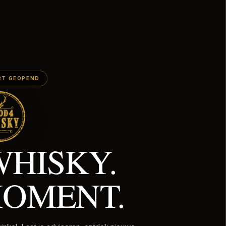
Shopify
Deze winkel wordt aangedreven door
RT GEOPEND
HISKY.
OMENT.