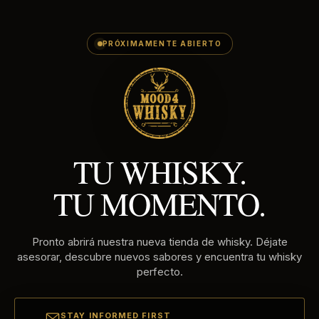
E-
Ir
MAILADRES
directamente
al
PRÓXIMAMENTE ABIERTO
contenido
TU WHISKY.
TU MOMENTO.
Pronto abrirá nuestra nueva tienda de whisky. Déjate
asesorar, descubre nuevos sabores y encuentra tu whisky
perfecto.
STAY INFORMED FIRST