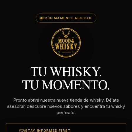
E-
Ir
MAILADRES
directamente
al
PRÓXIMAMENTE ABIERTO
contenido
TU WHISKY.
TU MOMENTO.
Pronto abrirá nuestra nueva tienda de whisky. Déjate
asesorar, descubre nuevos sabores y encuentra tu whisky
perfecto.
STAY INFORMED FIRST