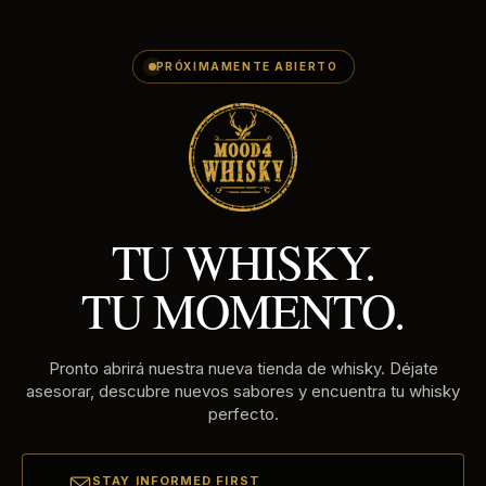
E-
Ir
MAILADRES
directamente
al
PRÓXIMAMENTE ABIERTO
contenido
TU WHISKY.
TU MOMENTO.
Pronto abrirá nuestra nueva tienda de whisky. Déjate
asesorar, descubre nuevos sabores y encuentra tu whisky
perfecto.
STAY INFORMED FIRST