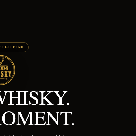
Shopify
This shop will be powered by
RT GEOPEND
HISKY.
OMENT.