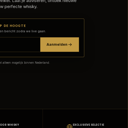
nkel. Laat je adviseren, ontdek nieuwe
w perfecte whisky.
OP DE HOOGTE
en bericht zodra we live gaan.
Aanmelden
l alleen mogelijk binnen Nederland.
VOOR WHISKY
EXCLUSIEVE SELECTIE