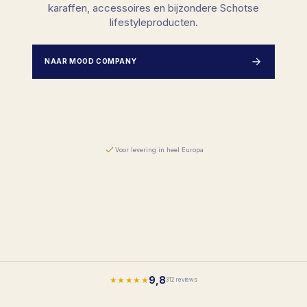
karaffen, accessoires en bijzondere Schotse
lifestyleproducten.
NAAR MOOD COMPANY
Voor levering in heel Europa
9,8
★★★★★
312 reviews