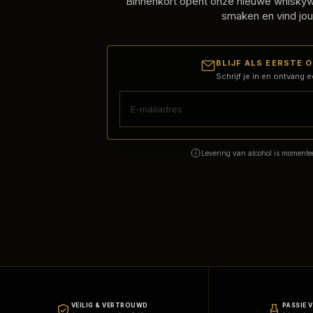
Binnenkort opent onze nieuwe whiskywi
smaken en vind jou
BLIJF ALS EERSTE 
Schrijf je in en ontvang e
Levering van alcohol is momentee
VEILIG & VERTROUWD
PASSIE 